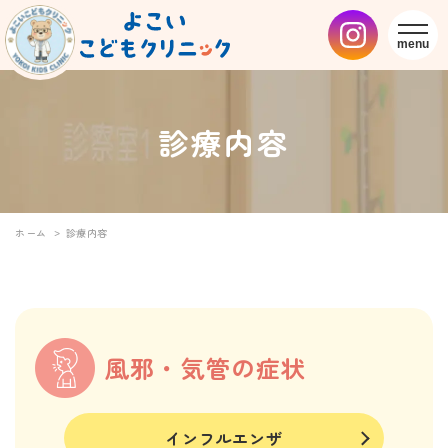
京都 吉祥院の小児科
メニ
診療内容
ホーム
診療内容
風邪・気管の症状
インフルエンザ