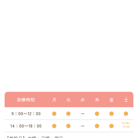
診療時間
月
火
水
木
金
土
●
●
ー
●
●
●
9：00〜12：00
14:00~
●
●
ー
●
●
14：00〜18：00
16:00
【休診日】水曜・日曜・祝日