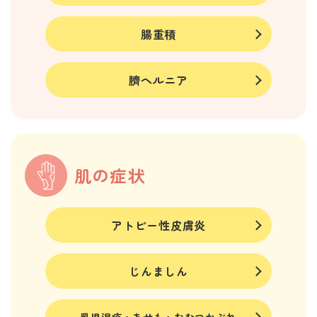
腸重積
臍ヘルニア
肌の症状
アトピー性皮膚炎
じんましん